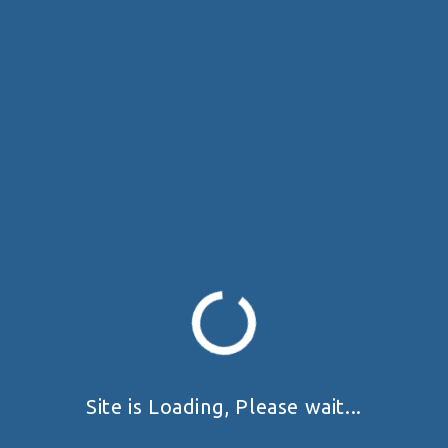
The event is finished.
+ Add to Google Calendar
+ iCal / Outlook export
Запрошуємо шановних стрільців на кубок Києва з
пістолету 2025!
Змагання проводяться згідно до діючих правил ФПСУ.
Спортсмени та офіційні особи допускаються до участі у
спортивному змаганні за умови проходження курсу з
Site is Loading, Please wait...
безпечного поводження зі зброєю при проведенні
спортивних заходів відповідно до пункту 1 глави 5