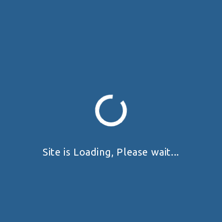
The event is finished.
+ Add to Google Calendar
+ iCal / Outlook export
Запрошуємо шановних стрільців на перший етап Кубку
України з рушниці 2026!
Змагання проводяться згідно до діючих правил ФПСУ.
Site is Loading, Please wait...
Спортсмени та офіційні особи допускаються до участі у
спортивному змаганні за умови проходження курсу з
безпечного поводження зі зброєю при проведенні
спортивних заходів відповідно до пункту 1 глави 5
розділу VIII Правил.