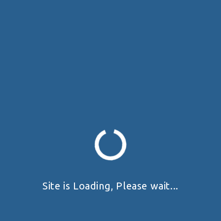
The event is finished.
+ Add to Google Calendar
+ iCal / Outlook export
Запрошуємо шановних стрільців на відкритий чемпіонат
міста Одеси з прикладної стрільби з пістолету та КПП
2026!
Site is Loading, Please wait...
Змагання проводяться згідно до правил ФПСУ.