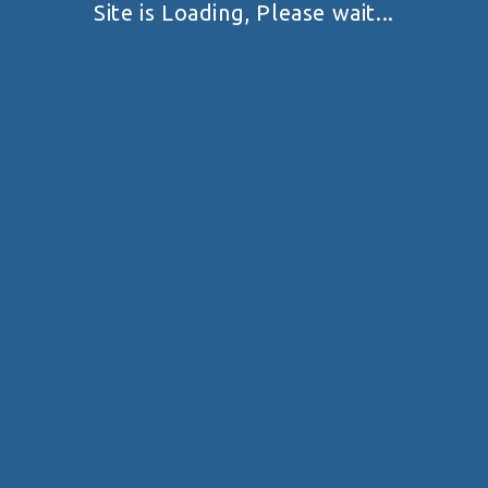
Site is Loading, Please wait...
29.08.2026
Чемпіонат України з карабіну 2026