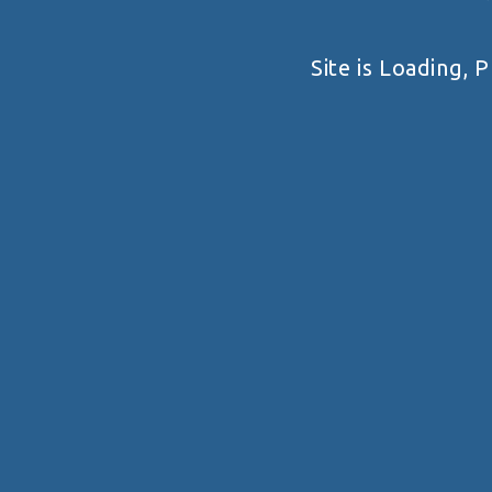
КУБОК МІСТА ОДЕСИ З
ПРИКЛАДНОЇ СТРІЛЬБИ З
Site is Loading, P
ПІСТОЛЕТУ ТА КПП 2026
Одеська область
VIEW DETAIL
ПРО НАС
ЗМАГАННЯ
Загальне
Правила
Історія
Календар
Реквізити
Архів