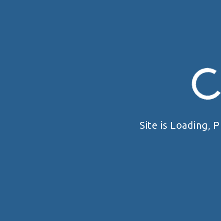
UKRAINE HANDGUN OPEN 2026
Київська область
VIEW DETAIL
Site is Loading, P
ПРО НАС
ЗМАГАННЯ
Загальне
Правила
Історія
Календар
Реквізити
Архів