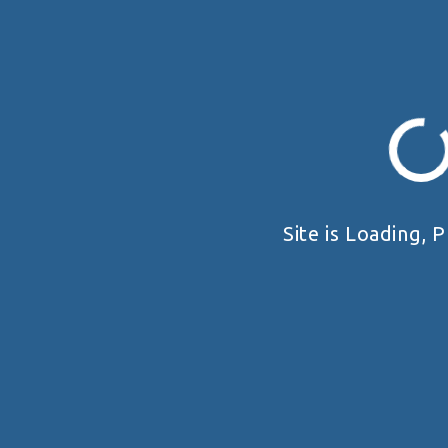
Subscribe
0
COMMENTS
Site is Loading, P
ПРО НАС
ЗМАГАННЯ
Загальне
Правила
Історія
Календар
Реквізити
Архів
© 2025 ФОП Циганок ЯВ. Всі права захищено. Використання матеріалів цього сайту можливе
тільки з посиланням на джерело.