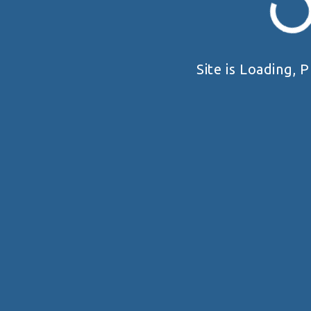
Site is Loading, P
ПРО НАС
ЗМАГАННЯ
Загальне
Правила
Історія
Календар
Реквізити
Архів
© 2025 ФОП Циганок ЯВ. Всі права захищено. Використання матеріалів цього сайту можливе
тільки з посиланням на джерело.