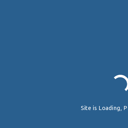
06 SEPTEMBER 2026
КУБОК МІСТА ОДЕСИ З
ПРИКЛАДНОЇ СТРІЛЬБИ З
Site is Loading, P
ПІСТОЛЕТУ ТА КПП 2026
Одеська область