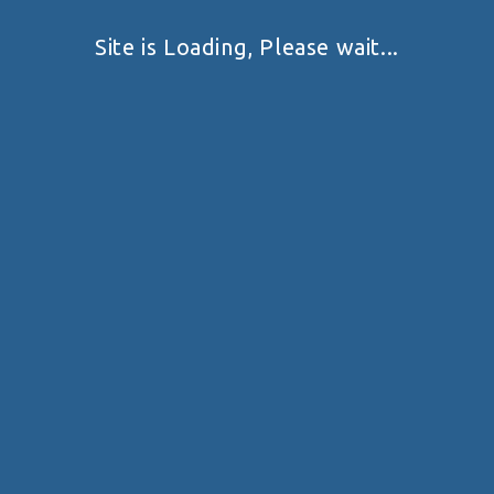
0 COMMENTS
22.10.20
Site is Loading, Please wait...
ОФІЦІОЗ
Переобрання Голови НКСПС
Косьянчук Ганну призначено на посаду Голови Національної
колегії суддів з практичної стрільби ФПСУ
0 COMMENTS
06.10.20